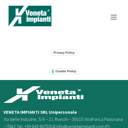
Privacy Policy
Cookie Policy
VENETA IMPIANTI SRL Unipersonale
Via delle Industrie, 5/6 – Z.I. Ronchi – 35010 Villafranca Padovana
– ITALY Tel. +39 049 9070318 info@venetaimpianti.com P.I.: