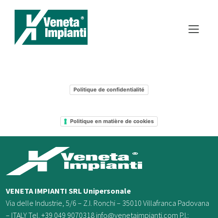
Politique de confidentialité
Politique en matière de cookies
VENETA IMPIANTI SRL Unipersonale
Via delle Industrie, 5/6 – Z.I. Ronchi – 35010 Villafranca Padovana
– ITALY Tel. +39 049 9070318 info@venetaimpianti.com P.I.: