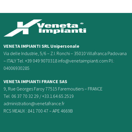
VENETA IMPIANTI SRL Unipersonale
Via delle Industrie, 5/6 – Z.I. Ronchi – 35010 Villafranca Padovana
– ITALY Tel. +39 049 9070318 info@venetaimpianti.com P.I.:
04006930285
VENETA IMPIANTI FRANCE
SAS
9, Rue Georges Faroy 77515 Faremoutiers – FRANCE
Tel. 06 37 70 32 29 / +33.1.64.65.2519
administration@venetafrance.fr
RCS MEAUX : 841 700 47 – APE 4669B
0033637703229