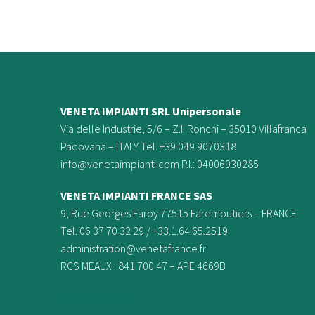
VENETA IMPIANTI SRL Unipersonale
Via delle Industrie, 5/6 – Z.I. Ronchi – 35010 Villafranca
Padovana – ITALY Tel. +39 049 9070318
info@venetaimpianti.com P.I.: 04006930285
VENETA IMPIANTI FRANCE
SAS
9, Rue Georges Faroy 77515 Faremoutiers – FRANCE
Tel. 06 37 70 32 29 / +33.1.64.65.2519
administration@venetafrance.fr
RCS MEAUX : 841 700 47 – APE 4669B
0033637703229