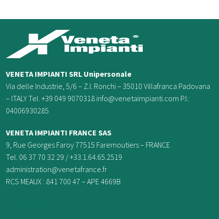
VENETA IMPIANTI SRL Unipersonale
Via delle Industrie, 5/6 – Z.I. Ronchi – 35010 Villafranca Padovana
– ITALY Tel. +39 049 9070318 info@venetaimpianti.com P.I.:
04006930285
VENETA IMPIANTI FRANCE
SAS
9, Rue Georges Faroy 77515 Faremoutiers – FRANCE
Tel. 06 37 70 32 29 / +33.1.64.65.2519
administration@venetafrance.fr
RCS MEAUX : 841 700 47 – APE 4669B
0033637703229