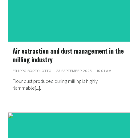
Air extraction and dust management in the
milling industry
-
-
FILIPPO BORTOLOTTO
23 SEPTEMBER 2025
10:01 AM
Flour dust produced during milling is highly
flammable[...].