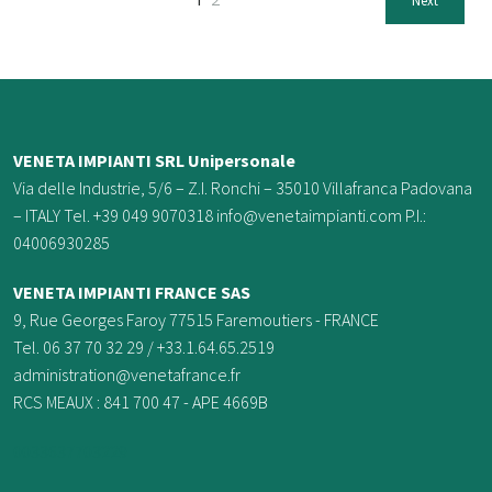
1
2
Next
VENETA IMPIANTI SRL Unipersonale
Via delle Industrie, 5/6 – Z.I. Ronchi – 35010 Villafranca Padovana
– ITALY Tel. +39 049 9070318 info@venetaimpianti.com P.I.:
04006930285
VENETA IMPIANTI FRANCE
SAS
9, Rue Georges Faroy 77515 Faremoutiers - FRANCE
Tel. 06 37 70 32 29 / +33.1.64.65.2519
administration@venetafrance.fr
RCS MEAUX : 841 700 47 - APE 4669B
0033637703229